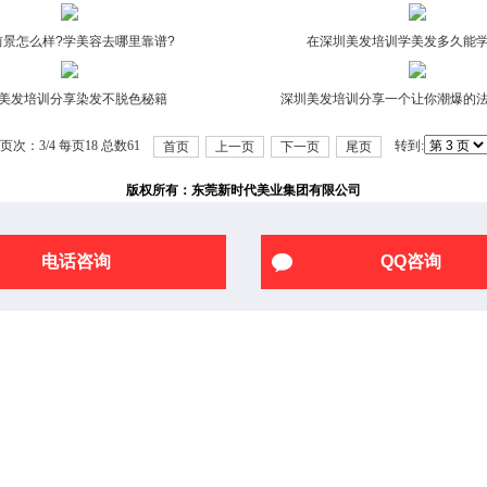
典！
典！
前景怎么样?学美容去哪里靠谱?
在深圳美发培训学美发多久能
美发培训分享染发不脱色秘籍
深圳美发培训分享一个让你潮爆的
页次：3/4 每页18 总数61
转到:
首页
上一页
下一页
尾页
版权所有：东莞新时代美业集团有限公司
电话咨询
QQ咨询