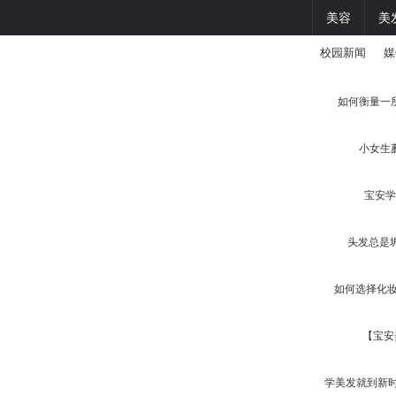
首页
化妆
美容
美
校园新闻
媒
如何衡量一
小女生
宝安学
头发总是
如何选择化
【宝安
学美发就到新