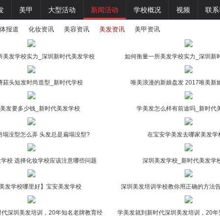
发
美甲
大型活动
新闻活动
学校概况
视频
联系
体报道
化妆资讯
美容资讯
美发资讯
美甲资讯
所美发学校实力_深圳新时代美发学校
如何衡量一所美发学校实力_深圳新
蘑菇头短发时尚造型_新时代学校
唯美浪漫的新娘盘发 2017唯美
美发要多少钱_新时代美发学校
学美发怎么样有前途吗_新时代
坍塌没型怎么弄 头发总是扁塌没型?
在宝安学美发去哪家美发学
妆学校 选择化妆学校应该注意哪些问题
深圳美发学校_新时代美发学
美发学校哪里好】宝安美发学校
深圳美发培训学校教你用正确的方法
时代深圳美发培训，20年知名老牌教育经
学美发就到新时代深圳美发培训，20年